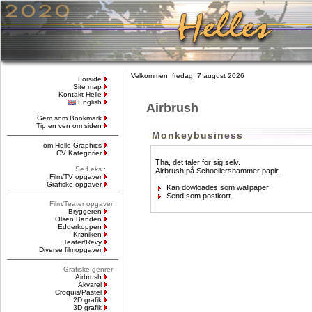
Velkommen fredag, 7 august 2026
Forside
Site map
Kontakt Helle
English
Airbrush
Gem som Bookmark
Tip en ven om siden
Monkeybusiness
om Helle Graphics
CV Kategorier
Tha, det taler for sig selv.
Se f.eks.:
Airbrush på Schoellershammer papir.
Film/TV opgaver
Grafiske opgaver
Kan dowloades som wallpaper
Send som postkort
Film/Teater opgaver
Bryggeren
Olsen Banden
Edderkoppen
Krøniken
Teater/Revy
Diverse filmopgaver
Grafiske genrer
Airbrush
Akvarel
Croquis/Pastel
2D grafik
3D grafik