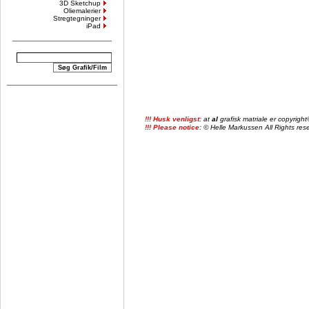
3D Sketchup
Oliemalerier
Stregtegninger
iPad
!!! Husk venligst:
at
al
grafisk matriale er copyrig
!!! Please notice:
© Helle Markussen All Rights reser