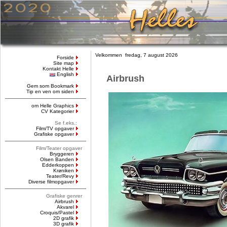
Velkommen fredag, 7 august 2026
Forside
Site map
Kontakt Helle
English
Airbrush
Gem som Bookmark
Tip en ven om siden
om Helle Graphics
CV Kategorier
Se f.eks.:
Film/TV opgaver
Grafiske opgaver
Film/Teater opgaver
Bryggeren
Olsen Banden
Edderkoppen
Krøniken
Teater/Revy
Diverse filmopgaver
Grafiske genrer
Airbrush
Akvarel
Croquis/Pastel
2D grafik
3D grafik