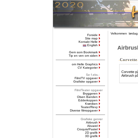
Velkommen lørdag,
Forside
Site map
Kontakt Helle
English
Airbrus
Gem som Bookmark
Tip en ven om siden
Corvette
om Helle Graphics
CV Kategorier
Corvette p
Se f.eks.:
Airbrush p
Film/TV opgaver
Grafiske opgaver
Film/Teater opgaver
Bryggeren
Olsen Banden
Edderkoppen
Krøniken
Teater/Revy
Diverse filmopgaver
Grafiske genrer
Airbrush
Akvarel
Croquis/Pastel
2D grafik
3D grafik