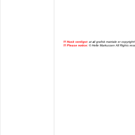
!!! Husk venligst:
at
al
grafisk matriale er copyrig
!!! Please notice:
© Helle Markussen All Rights reser