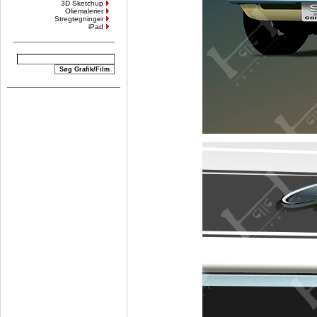
3D Sketchup
Oliemalerier
Stregtegninger
iPad