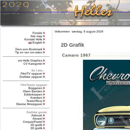
Velkommen søndag, 9 august 2026
Forside
Site map
Kontakt Helle
English
2D Grafik
Gem som Bookmark
Tip en ven om siden
Camaro 1967
om Helle Graphics
CV Kategorier
Se f.eks.:
Film/TV opgaver
Grafiske opgaver
Film/Teater opgaver
Bryggeren
Olsen Banden
Edderkoppen
Krøniken
Teater/Revy
Diverse filmopgaver
Grafiske genrer
Airbrush
Akvarel
Croquis/Pastel
2D grafik
3D grafik