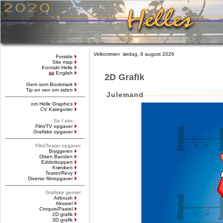
Velkommen lørdag, 8 august 2026
Forside
Site map
Kontakt Helle
English
2D Grafik
Gem som Bookmark
Tip en ven om siden
Julemand
om Helle Graphics
CV Kategorier
Se f.eks.:
Film/TV opgaver
Grafiske opgaver
Film/Teater opgaver
Bryggeren
Olsen Banden
Edderkoppen
Krøniken
Teater/Revy
Diverse filmopgaver
Grafiske genrer
Airbrush
Akvarel
Croquis/Pastel
2D grafik
3D grafik