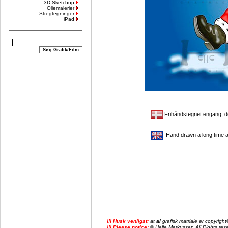
3D Sketchup
Oliemalerier
Stregtegninger
iPad
Frihåndstegnet engang, de
Hand drawn a long time a
!!! Husk venligst:
at
al
grafisk matriale er copyrig
!!! Please notice:
© Helle Markussen All Rights reser