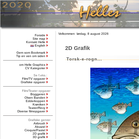
Velkommen lørdag, 8 august 2026
Forside
Site map
Kontakt Helle
English
2D Grafik
Gem som Bookmark
Tip en ven om siden
Torsk-e-rogn...
om Helle Graphics
CV Kategorier
Se f.eks.:
Film/TV opgaver
Grafiske opgaver
Film/Teater opgaver
Bryggeren
Olsen Banden
Edderkoppen
Krøniken
Teater/Revy
Diverse filmopgaver
Grafiske genrer
Airbrush
Akvarel
Croquis/Pastel
2D grafik
3D grafik