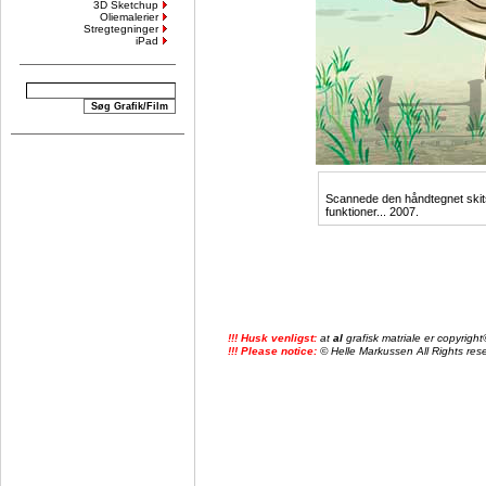
3D Sketchup
Oliemalerier
Stregtegninger
iPad
Scannede den håndtegnet skitse
funktioner... 2007.
!!! Husk venligst:
at
al
grafisk matriale er copyrig
!!! Please notice:
© Helle Markussen All Rights reser