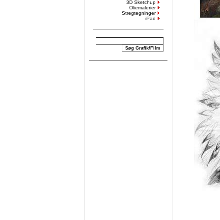
3D Sketchup
Oliemalerier
Stregtegninger
iPad