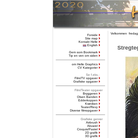
Velkommen fredag,
Forside
Site map
Kontakt Helle
English
Stregte
Gem som Bookmark
Tip en ven om siden
om Helle Graphics
CV Kategorier
Se f.eks.:
Film/TV opgaver
Grafiske opgaver
Film/Teater opgaver
Bryggeren
Olsen Banden
Edderkoppen
Krøniken
Teater/Revy
Diverse filmopgaver
Grafiske genrer
Airbrush
Akvarel
Croquis/Pastel
2D grafik
3D grafik