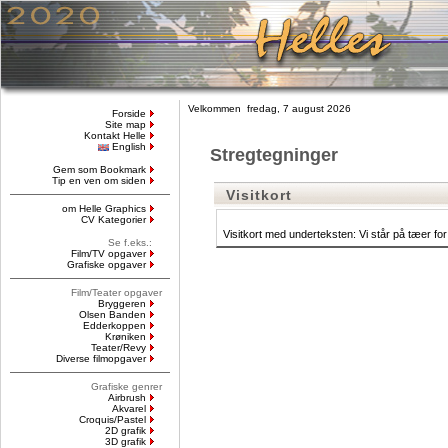
Velkommen fredag, 7 august 2026
Forside
Site map
Kontakt Helle
English
Stregtegninger
Gem som Bookmark
Tip en ven om siden
Visitkort
om Helle Graphics
CV Kategorier
Visitkort med underteksten: Vi står på tæer fo
Se f.eks.:
Film/TV opgaver
Grafiske opgaver
Film/Teater opgaver
Bryggeren
Olsen Banden
Edderkoppen
Krøniken
Teater/Revy
Diverse filmopgaver
Grafiske genrer
Airbrush
Akvarel
Croquis/Pastel
2D grafik
3D grafik