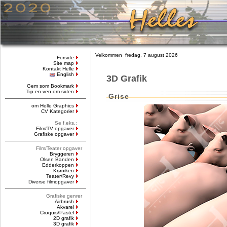
Velkommen fredag, 7 august 2026
Forside
Site map
Kontakt Helle
English
3D Grafik
Gem som Bookmark
Tip en ven om siden
Grise
om Helle Graphics
CV Kategorier
Se f.eks.:
Film/TV opgaver
Grafiske opgaver
Film/Teater opgaver
Bryggeren
Olsen Banden
Edderkoppen
Krøniken
Teater/Revy
Diverse filmopgaver
Grafiske genrer
Airbrush
Akvarel
Croquis/Pastel
2D grafik
3D grafik