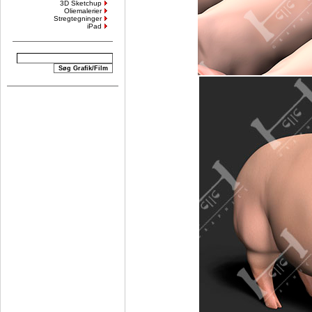
3D Sketchup
Oliemalerier
Stregtegninger
iPad