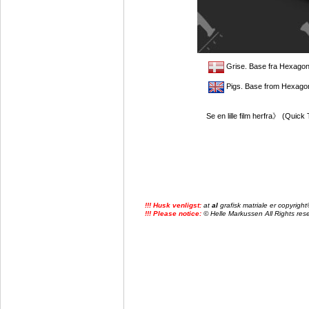
Grise. Base fra Hexagon
Pigs. Base from Hexagon
Se en lille film herfra》
(Quick 
!!! Husk venligst:
at
al
grafisk matriale er copyrig
!!! Please notice:
© Helle Markussen All Rights reser