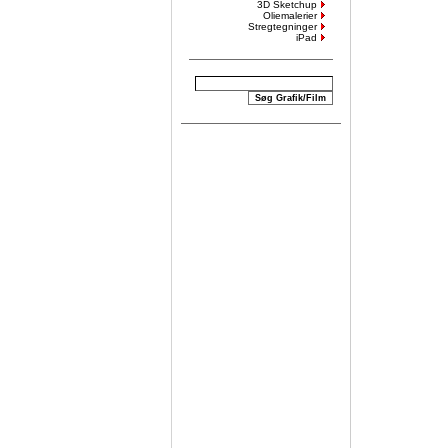
3D Sketchup
Oliemalerier
Stregtegninger
iPad