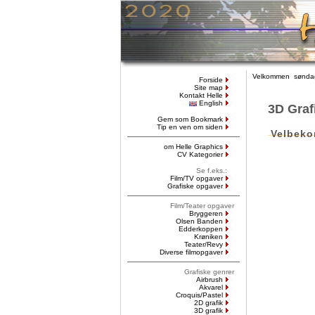
Velkommen søndag
Forside
Site map
Kontakt Helle
English
3D Graf
Gem som Bookmark
Tip en ven om siden
Velbek
om Helle Graphics
CV Kategorier
Se f.eks.:
Film/TV opgaver
Grafiske opgaver
Film/Teater opgaver
Bryggeren
Olsen Banden
Edderkoppen
Krøniken
Teater/Revy
Diverse filmopgaver
Grafiske genrer
Airbrush
Akvarel
Croquis/Pastel
2D grafik
3D grafik