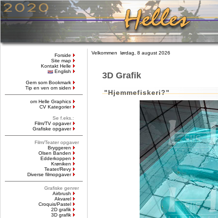
Velkommen lørdag, 8 august 2026
Forside
Site map
Kontakt Helle
English
3D Grafik
Gem som Bookmark
Tip en ven om siden
"Hjemmefiskeri?"
om Helle Graphics
CV Kategorier
Se f.eks.:
Film/TV opgaver
Grafiske opgaver
Film/Teater opgaver
Bryggeren
Olsen Banden
Edderkoppen
Krøniken
Teater/Revy
Diverse filmopgaver
Grafiske genrer
Airbrush
Akvarel
Croquis/Pastel
2D grafik
3D grafik