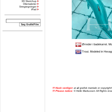
3D Sketchup
Oliemalerier
Stregtegninger
iPad
Ørreder i badekarret. Mo
Trout. Modeled in Hexago
!!! Husk venligst:
at
al
grafisk matriale er copyrig
!!! Please notice:
© Helle Markussen All Rights reser