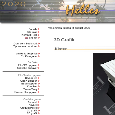
Velkommen lørdag, 8 august 2026
Forside
Site map
Kontakt Helle
English
3D Grafik
Gem som Bookmark
Tip en ven om siden
Kister
om Helle Graphics
CV Kategorier
Se f.eks.:
Film/TV opgaver
Grafiske opgaver
Film/Teater opgaver
Bryggeren
Olsen Banden
Edderkoppen
Krøniken
Teater/Revy
Diverse filmopgaver
Grafiske genrer
Airbrush
Akvarel
Croquis/Pastel
2D grafik
3D grafik