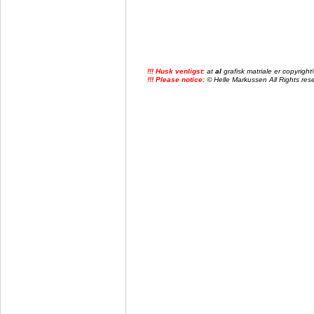
!!! Husk venligst:
at
al
grafisk matriale er copyrig
!!! Please notice:
© Helle Markussen All Rights reser