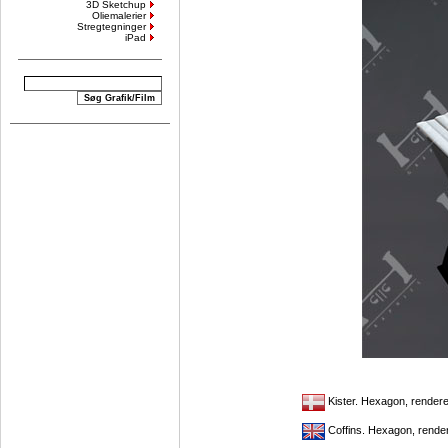
3D Sketchup
Oliemalerier
Stregtegninger
iPad
Kister. Hexagon, render
Coffins. Hexagon, rende