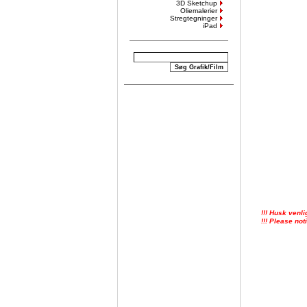
3D Sketchup
Oliemalerier
Stregtegninger
iPad
!!! Husk venli
!!! Please not