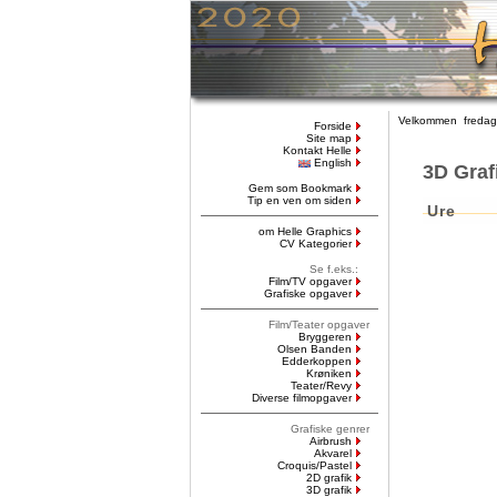
Velkommen fredag,
Forside
Site map
Kontakt Helle
English
3D Graf
Gem som Bookmark
Tip en ven om siden
Ure
om Helle Graphics
CV Kategorier
Se f.eks.:
Film/TV opgaver
Grafiske opgaver
Film/Teater opgaver
Bryggeren
Olsen Banden
Edderkoppen
Krøniken
Teater/Revy
Diverse filmopgaver
Grafiske genrer
Airbrush
Akvarel
Croquis/Pastel
2D grafik
3D grafik