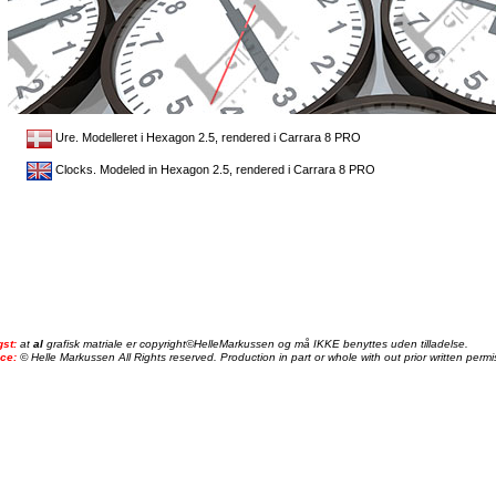
Ure. Modelleret i Hexagon 2.5, rendered i Carrara 8 PRO
Clocks. Modeled in Hexagon 2.5, rendered i Carrara 8 PRO
gst:
at
al
grafisk matriale er copyright©HelleMarkussen og må IKKE benyttes uden tilladelse.
ice:
© Helle Markussen All Rights reserved. Production in part or whole with out prior written permis