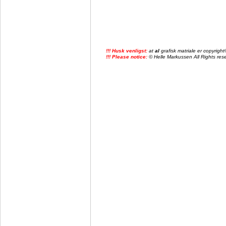
!!! Husk venligst:
at
al
grafisk matriale er copyrig
!!! Please notice:
© Helle Markussen All Rights reser