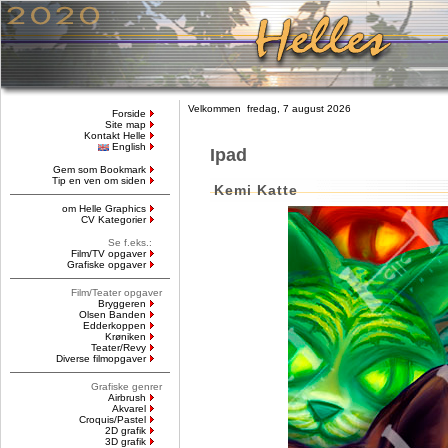
Velkommen fredag, 7 august 2026
Forside
Site map
Kontakt Helle
English
Ipad
Gem som Bookmark
Tip en ven om siden
Kemi Katte
om Helle Graphics
CV Kategorier
Se f.eks.:
Film/TV opgaver
Grafiske opgaver
Film/Teater opgaver
Bryggeren
Olsen Banden
Edderkoppen
Krøniken
Teater/Revy
Diverse filmopgaver
Grafiske genrer
Airbrush
Akvarel
Croquis/Pastel
2D grafik
3D grafik