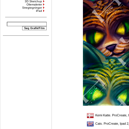
3D Sketchup
Oliemalerier
Stregtegninger
iPad
Kemi Katte. ProCreate, I
Cats. ProCreate, Ipad 2