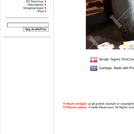
3D Sketchup
Oliemalerier
Stregtegninger
iPad
Skrald. Tegnet i ProCrea
Garbage. Made with ProC
!!! Husk venligst:
at
al
grafisk matriale er copyrig
!!! Please notice:
© Helle Markussen All Rights reser