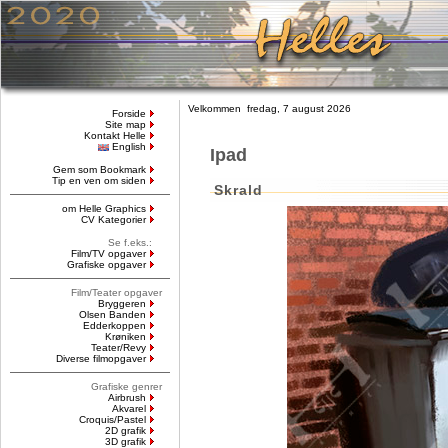
Velkommen fredag, 7 august 2026
Forside
Site map
Kontakt Helle
English
Ipad
Gem som Bookmark
Tip en ven om siden
Skrald
om Helle Graphics
CV Kategorier
Se f.eks.:
Film/TV opgaver
Grafiske opgaver
Film/Teater opgaver
Bryggeren
Olsen Banden
Edderkoppen
Krøniken
Teater/Revy
Diverse filmopgaver
Grafiske genrer
Airbrush
Akvarel
Croquis/Pastel
2D grafik
3D grafik