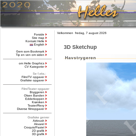
Velkommen fredag, 7 august 2026
Forside
Site map
Kontakt Helle
English
3D Sketchup
Gem som Bookmark
Tip en ven om siden
Havstrygeren
om Helle Graphics
CV Kategorier
Se f.eks.:
Film/TV opgaver
Grafiske opgaver
Film/Teater opgaver
Bryggeren
Olsen Banden
Edderkoppen
Krøniken
Teater/Revy
Diverse filmopgaver
Grafiske genrer
Airbrush
Akvarel
Croquis/Pastel
2D grafik
3D grafik