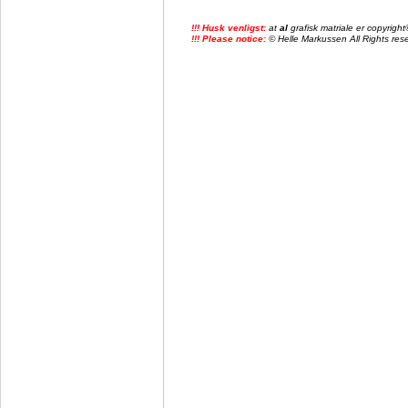
!!! Husk venligst:
at
al
grafisk matriale er copyrig
!!! Please notice:
© Helle Markussen All Rights reser