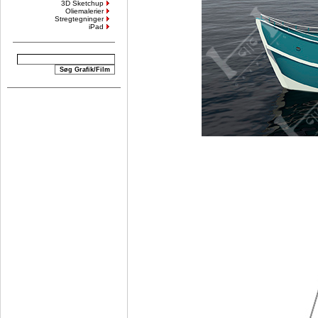
3D Sketchup
Oliemalerier
Stregtegninger
iPad