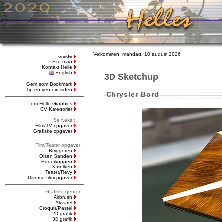
Velkommen mandag, 10 august 2026
Forside
Site map
Kontakt Helle
English
3D Sketchup
Gem som Bookmark
Tip en ven om siden
Chrysler Bord
om Helle Graphics
CV Kategorier
Se f.eks.:
Film/TV opgaver
Grafiske opgaver
Film/Teater opgaver
Bryggeren
Olsen Banden
Edderkoppen
Krøniken
Teater/Revy
Diverse filmopgaver
Grafiske genrer
Airbrush
Akvarel
Croquis/Pastel
2D grafik
3D grafik