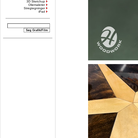
3D Sketchup
Oliemalerier
Stregtegninger
iPad