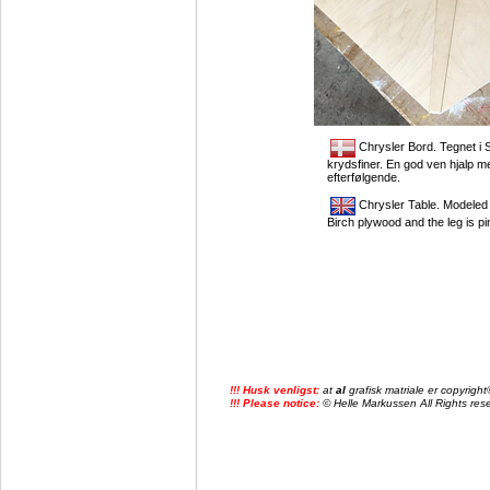
Chrysler Bord. Tegnet i 
krydsfiner. En god ven hjalp m
efterfølgende.
Chrysler Table. Modeled 
B
irch plywood and the leg
is p
!!! Husk venligst:
at
al
grafisk matriale er copyrig
!!! Please notice:
© Helle Markussen All Rights reser