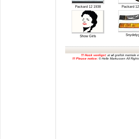
Packard 12 1938
Packard 12
Snydelyg
Show Girls
!!! Husk venligst:
at
al
grafisk matriale
!!! Please notice:
© Helle Markussen All Rights 