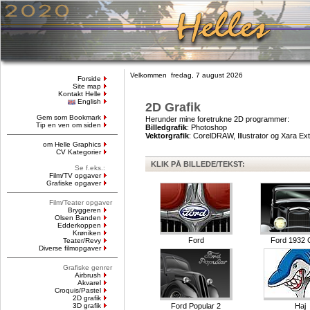
Velkommen fredag, 7 august 2026
Forside
Site map
Kontakt Helle
English
2D Grafik
Gem som Bookmark
Herunder mine foretrukne 2D programmer:
Tip en ven om siden
Billedgrafik
: Photoshop
Vektorgrafik
: CorelDRAW, Illustrator og Xara 
om Helle Graphics
CV Kategorier
KLIK PÅ BILLEDE/TEKST:
Se f.eks.:
Film/TV opgaver
Grafiske opgaver
Film/Teater opgaver
Bryggeren
Olsen Banden
Edderkoppen
Krøniken
Ford
Ford 1932 
Teater/Revy
Diverse filmopgaver
Grafiske genrer
Airbrush
Akvarel
Croquis/Pastel
2D grafik
3D grafik
Ford Popular 2
Haj