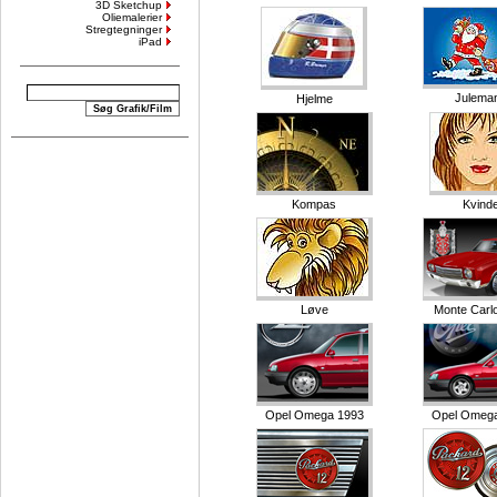
3D Sketchup
Oliemalerier
Stregtegninger
iPad
Julema
Hjelme
Kompas
Kvind
Løve
Monte Carl
Opel Omega 1993
Opel Omeg