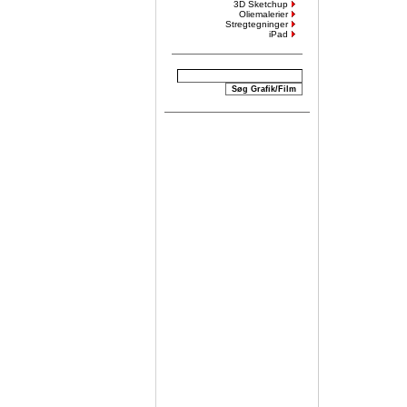
3D Sketchup
Oliemalerier
Stregtegninger
iPad