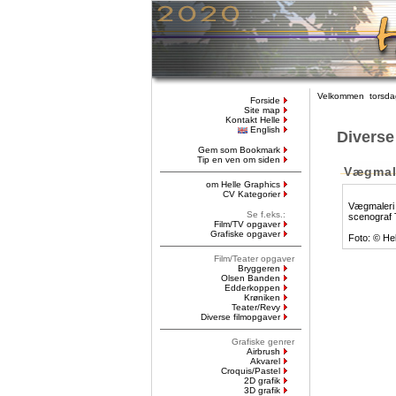
Velkommen torsdag
Forside
Site map
Kontakt Helle
English
Diverse
Gem som Bookmark
Tip en ven om siden
Vægmal
om Helle Graphics
CV Kategorier
Vægmaleri t
Se f.eks.:
scenograf
Film/TV opgaver
Grafiske opgaver
Foto: © Hel
Film/Teater opgaver
Bryggeren
Olsen Banden
Edderkoppen
Krøniken
Teater/Revy
Diverse filmopgaver
Grafiske genrer
Airbrush
Akvarel
Croquis/Pastel
2D grafik
3D grafik