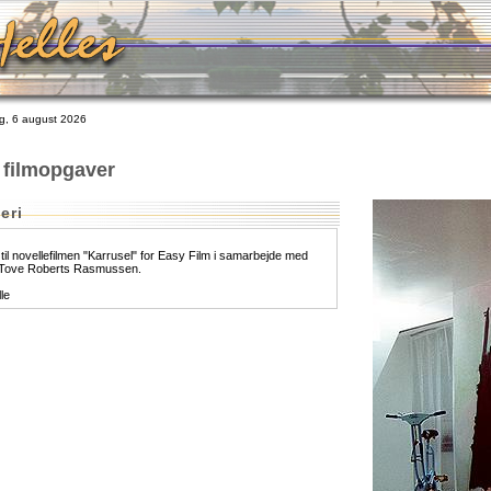
, 6 august 2026
 filmopgaver
eri
il novellefilmen "Karrusel" for Easy Film i samarbejde med
 Tove Roberts Rasmussen.
le