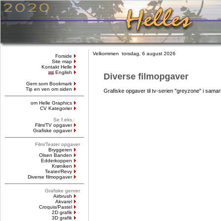
Velkommen torsdag, 6 august 2026
Forside
Site map
Kontakt Helle
English
Diverse filmopgaver
Gem som Bookmark
Tip en ven om siden
Grafiske opgaver til tv-serien "greyzone" i sa
om Helle Graphics
CV Kategorier
Se f.eks.:
Film/TV opgaver
Grafiske opgaver
Film/Teater opgaver
Bryggeren
Olsen Banden
Edderkoppen
Krøniken
Teater/Revy
Diverse filmopgaver
Grafiske genrer
Airbrush
Akvarel
Croquis/Pastel
2D grafik
3D grafik