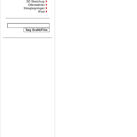
3D Sketchup
Oliemalerier
Stregtegninger
iPad