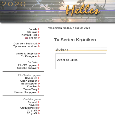
Velkommen fredag, 7 august 2026
Forside
Site map
Kontakt Helle
English
Tv Serien Krøniken
Gem som Bookmark
Tip en ven om siden
Aviser
om Helle Graphics
CV Kategorier
Aviser og udklip.
Se f.eks.:
Film/TV opgaver
Grafiske opgaver
Film/Teater opgaver
Bryggeren
Olsen Banden
Edderkoppen
Krøniken
Teater/Revy
Diverse filmopgaver
Grafiske genrer
Airbrush
Akvarel
Croquis/Pastel
2D grafik
3D grafik