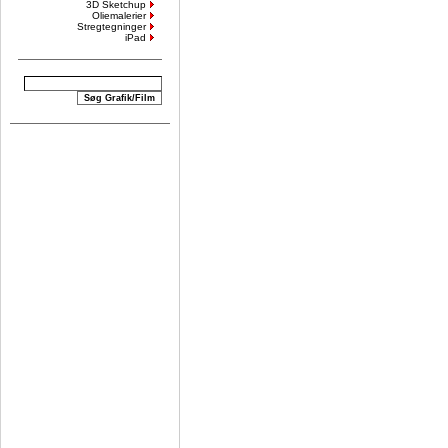
3D Sketchup
Oliemalerier
Stregtegninger
iPad