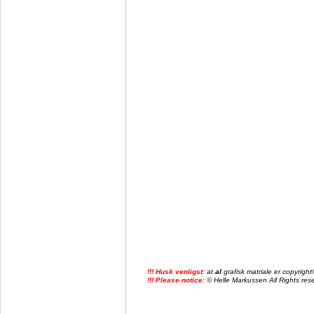
!!! Husk venligst:
at
al
grafisk matriale er copyrig
!!! Please notice:
© Helle Markussen All Rights reser