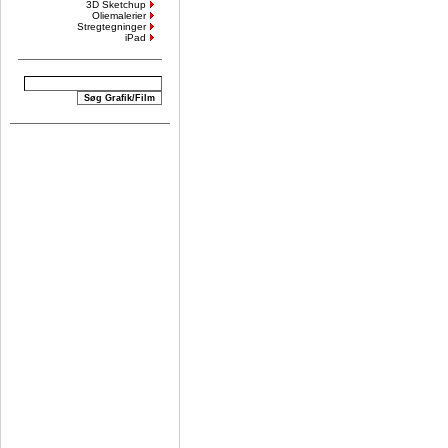
3D Sketchup
Oliemalerier
Stregtegninger
iPad