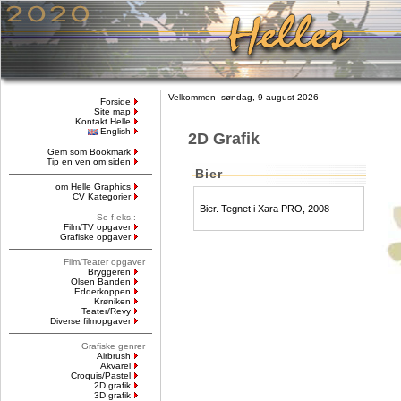
Velkommen søndag, 9 august 2026
Forside
Site map
Kontakt Helle
English
2D Grafik
Gem som Bookmark
Tip en ven om siden
Bier
om Helle Graphics
CV Kategorier
Bier. Tegnet i Xara PRO, 2008
Se f.eks.:
Film/TV opgaver
Grafiske opgaver
Film/Teater opgaver
Bryggeren
Olsen Banden
Edderkoppen
Krøniken
Teater/Revy
Diverse filmopgaver
Grafiske genrer
Airbrush
Akvarel
Croquis/Pastel
2D grafik
3D grafik