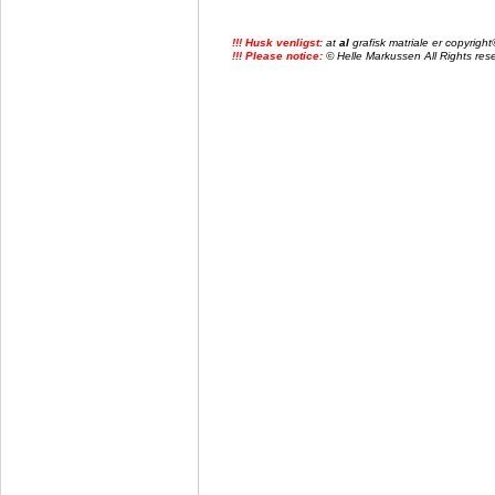
!!! Husk venligst:
at
al
grafisk matriale er copyrig
!!! Please notice:
© Helle Markussen All Rights reser