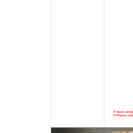
!!! Husk venli
!!! Please not