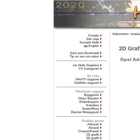
Velkommen torsdag
Forside
Site map
Kontakt Helle
English
2D Graf
Gem som Bookmark
Tip en ven om siden
Opel A
om Helle Graphics
CV Kategorier
Se f.eks.:
Film/TV opgaver
Grafiske opgaver
Film/Teater opgaver
Bryggeren
Olsen Banden
Edderkoppen
Krøniken
Teater/Revy
Diverse filmopgaver
Grafiske genrer
Airbrush
Akvarel
Croquis/Pastel
2D grafik
3D grafik