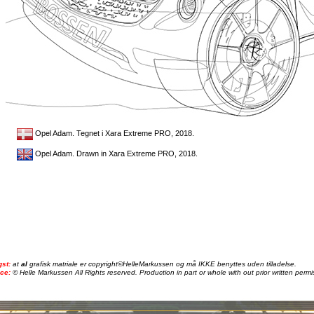
Opel Adam. Tegnet i Xara Extreme PRO, 2018.
Opel Adam. Drawn in Xara Extreme PRO, 2018.
gst:
at
al
grafisk matriale er copyright©HelleMarkussen og må IKKE benyttes uden tilladelse.
ice:
© Helle Markussen All Rights reserved. Production in part or whole with out prior written permis