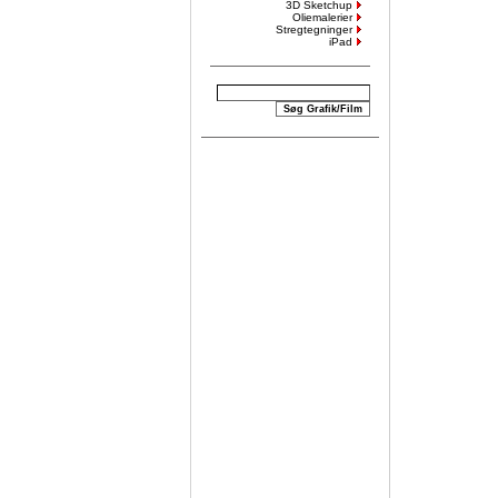
3D Sketchup
Oliemalerier
Stregtegninger
iPad