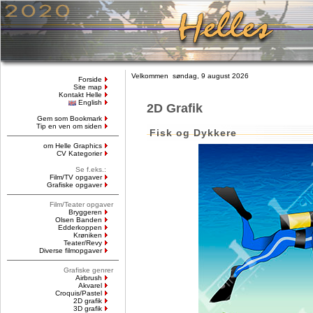
Velkommen søndag, 9 august 2026
Forside
Site map
Kontakt Helle
English
2D Grafik
Gem som Bookmark
Tip en ven om siden
Fisk og Dykkere
om Helle Graphics
CV Kategorier
Se f.eks.:
Film/TV opgaver
Grafiske opgaver
Film/Teater opgaver
Bryggeren
Olsen Banden
Edderkoppen
Krøniken
Teater/Revy
Diverse filmopgaver
Grafiske genrer
Airbrush
Akvarel
Croquis/Pastel
2D grafik
3D grafik