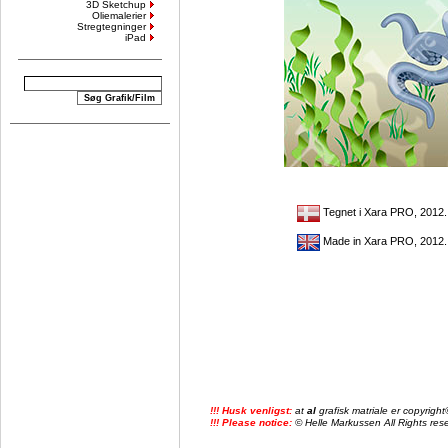
3D Sketchup
Oliemalerier
Stregtegninger
iPad
Tegnet i Xara PRO, 2012
Made in Xara PRO, 2012
!!! Husk venligst:
at
al
grafisk matriale er copyrig
!!! Please notice:
© Helle Markussen All Rights reser