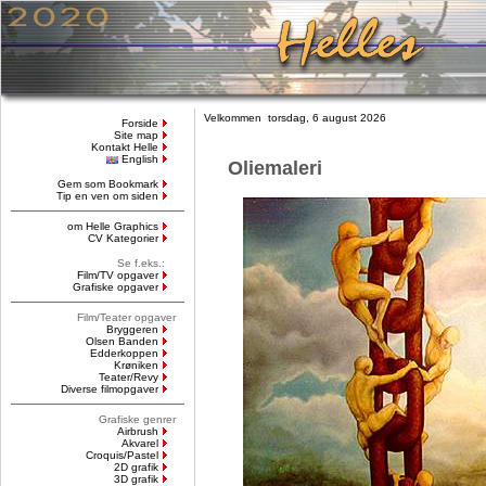
Velkommen torsdag, 6 august 2026
Forside
Site map
Kontakt Helle
English
Oliemaleri
Gem som Bookmark
Tip en ven om siden
om Helle Graphics
CV Kategorier
Se f.eks.:
Film/TV opgaver
Grafiske opgaver
Film/Teater opgaver
Bryggeren
Olsen Banden
Edderkoppen
Krøniken
Teater/Revy
Diverse filmopgaver
Grafiske genrer
Airbrush
Akvarel
Croquis/Pastel
2D grafik
3D grafik