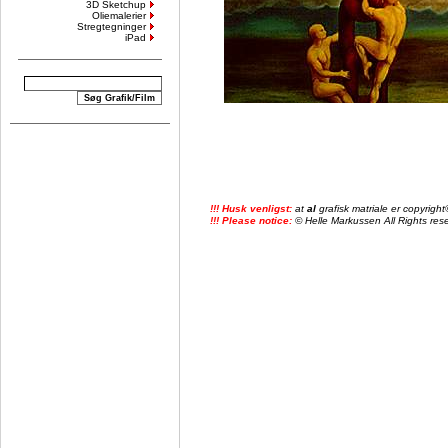
3D Sketchup
Oliemalerier
Stregtegninger
iPad
!!! Husk venligst:
at
al
grafisk matriale er copyrig
!!! Please notice:
© Helle Markussen All Rights reser