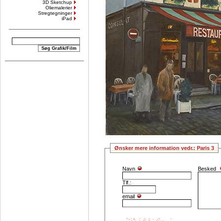
3D Sketchup
Oliemalerier
Stregtegninger
iPad
Ønsker mere information vedr.: Paris 3
Navn
Besked
Tlf.:
email