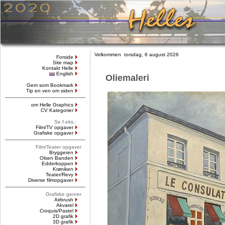
Velkommen torsdag, 6 august 2026
Forside
Site map
Kontakt Helle
English
Oliemaleri
Gem som Bookmark
Tip en ven om siden
om Helle Graphics
CV Kategorier
Se f.eks.:
Film/TV opgaver
Grafiske opgaver
Film/Teater opgaver
Bryggeren
Olsen Banden
Edderkoppen
Krøniken
Teater/Revy
Diverse filmopgaver
Grafiske genrer
Airbrush
Akvarel
Croquis/Pastel
2D grafik
3D grafik