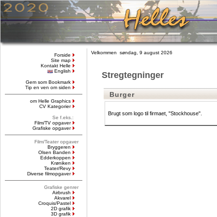
Velkommen søndag, 9 august 2026
Forside
Site map
Kontakt Helle
English
Stregtegninger
Gem som Bookmark
Tip en ven om siden
Burger
om Helle Graphics
CV Kategorier
Brugt som logo til firmaet, "Stockhouse".
Se f.eks.:
Film/TV opgaver
Grafiske opgaver
Film/Teater opgaver
Bryggeren
Olsen Banden
Edderkoppen
Krøniken
Teater/Revy
Diverse filmopgaver
Grafiske genrer
Airbrush
Akvarel
Croquis/Pastel
2D grafik
3D grafik