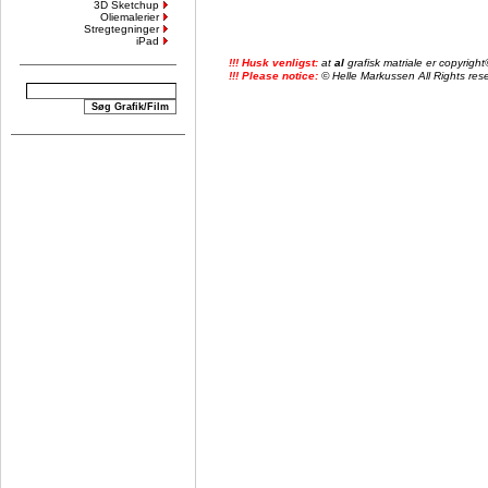
3D Sketchup
Oliemalerier
Stregtegninger
iPad
!!! Husk venligst:
at
al
grafisk matriale er copyrig
!!! Please notice:
© Helle Markussen All Rights reser