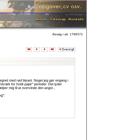
Besøg i alt: 1796572
tegnet med rød blyant. Noget jeg gør engang i
skræk for hvidt papir" perioder. Det lyder
per mig til at overvinde den angst...
eg":