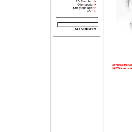
3D Sketchup
Oliemalerier
Stregtegninger
iPad
!!! Husk venli
!!! Please not