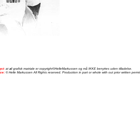
gst:
at
al
grafisk matriale er copyright©HelleMarkussen og må IKKE benyttes uden tilladelse.
ice:
© Helle Markussen All Rights reserved. Production in part or whole with out prior written permis