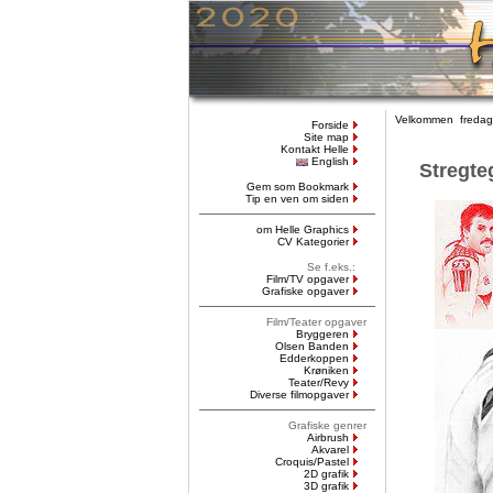
Velkommen fredag,
Forside
Site map
Kontakt Helle
English
Stregte
Gem som Bookmark
Tip en ven om siden
om Helle Graphics
CV Kategorier
Se f.eks.:
Film/TV opgaver
Grafiske opgaver
Film/Teater opgaver
Bryggeren
Olsen Banden
Edderkoppen
Krøniken
Teater/Revy
Diverse filmopgaver
Grafiske genrer
Airbrush
Akvarel
Croquis/Pastel
2D grafik
3D grafik