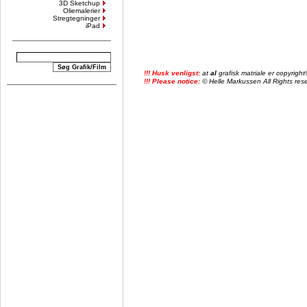
3D Sketchup
Oliemalerier
Stregtegninger
iPad
!!! Husk venligst:
at
al
grafisk matriale er copyrig
!!! Please notice:
© Helle Markussen All Rights reser