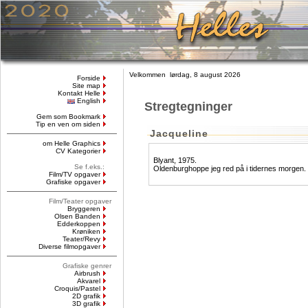
Velkommen lørdag, 8 august 2026
Forside
Site map
Kontakt Helle
English
Stregtegninger
Gem som Bookmark
Tip en ven om siden
Jacqueline
om Helle Graphics
CV Kategorier
Blyant, 1975.
Se f.eks.:
Oldenburghoppe jeg red på i tidernes morgen.
Film/TV opgaver
Grafiske opgaver
Film/Teater opgaver
Bryggeren
Olsen Banden
Edderkoppen
Krøniken
Teater/Revy
Diverse filmopgaver
Grafiske genrer
Airbrush
Akvarel
Croquis/Pastel
2D grafik
3D grafik