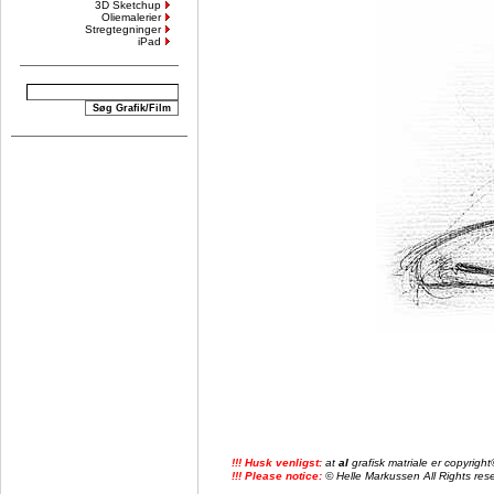
3D Sketchup
Oliemalerier
Stregtegninger
iPad
!!! Husk venligst:
at
al
grafisk matriale er copyrig
!!! Please notice:
© Helle Markussen All Rights reser