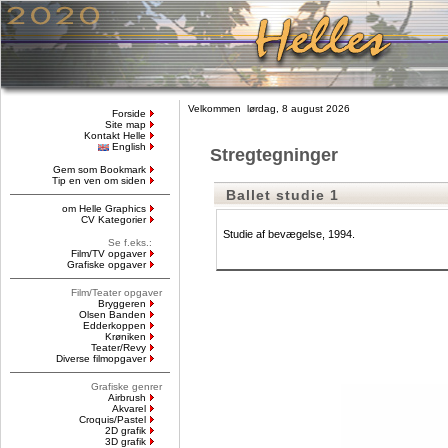
Velkommen lørdag, 8 august 2026
Forside
Site map
Kontakt Helle
English
Stregtegninger
Gem som Bookmark
Tip en ven om siden
Ballet studie 1
om Helle Graphics
CV Kategorier
Studie af bevægelse, 1994.
Se f.eks.:
Film/TV opgaver
Grafiske opgaver
Film/Teater opgaver
Bryggeren
Olsen Banden
Edderkoppen
Krøniken
Teater/Revy
Diverse filmopgaver
Grafiske genrer
Airbrush
Akvarel
Croquis/Pastel
2D grafik
3D grafik