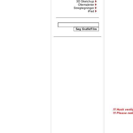
3D Sketchup
Oliemalerier
Stregtegninger
iPad
!!! Husk venli
!!! Please not