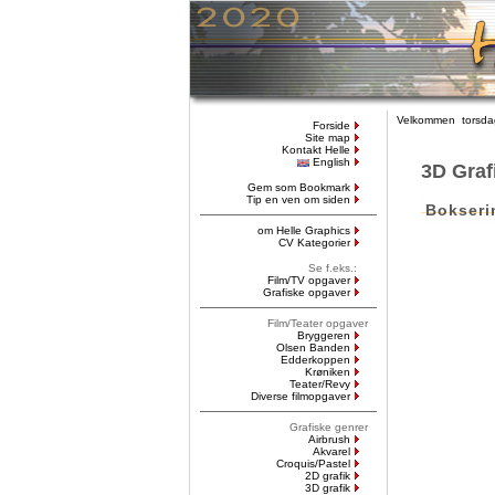
Velkommen torsdag
Forside
Site map
Kontakt Helle
English
3D Graf
Gem som Bookmark
Tip en ven om siden
Bokseri
om Helle Graphics
CV Kategorier
Se f.eks.:
Film/TV opgaver
Grafiske opgaver
Film/Teater opgaver
Bryggeren
Olsen Banden
Edderkoppen
Krøniken
Teater/Revy
Diverse filmopgaver
Grafiske genrer
Airbrush
Akvarel
Croquis/Pastel
2D grafik
3D grafik