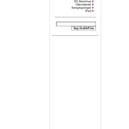
3D Sketchup
Oliemalerier
Stregtegninger
iPad