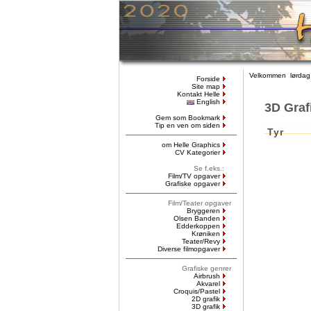
Velkommen lørdag,
Forside
Site map
Kontakt Helle
English
3D Graf
Gem som Bookmark
Tip en ven om siden
Tyr
om Helle Graphics
CV Kategorier
Se f.eks.:
Film/TV opgaver
Grafiske opgaver
Film/Teater opgaver
Bryggeren
Olsen Banden
Edderkoppen
Krøniken
Teater/Revy
Diverse filmopgaver
Grafiske genrer
Airbrush
Akvarel
Croquis/Pastel
2D grafik
3D grafik