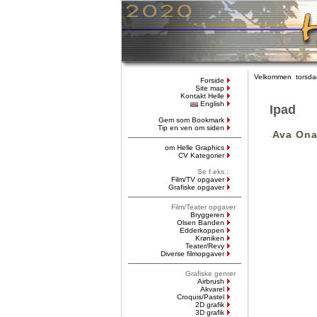
Velkommen torsdag
Forside
Site map
Kontakt Helle
English
Ipad
Gem som Bookmark
Tip en ven om siden
Ava Ona
om Helle Graphics
CV Kategorier
Se f.eks.:
Film/TV opgaver
Grafiske opgaver
Film/Teater opgaver
Bryggeren
Olsen Banden
Edderkoppen
Krøniken
Teater/Revy
Diverse filmopgaver
Grafiske genrer
Airbrush
Akvarel
Croquis/Pastel
2D grafik
3D grafik