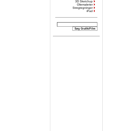
3D Sketchup
Oliemalerier
Stregtegninger
iPad