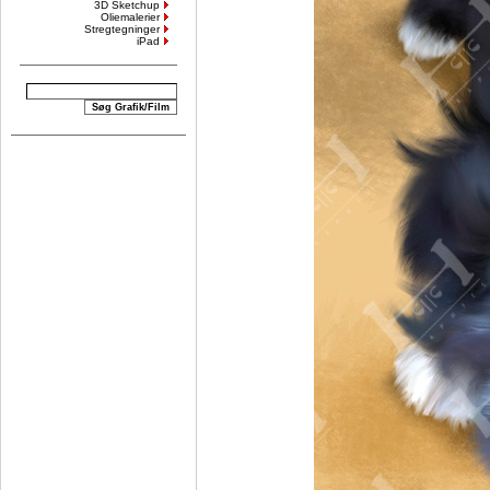
3D Sketchup
Oliemalerier
Stregtegninger
iPad