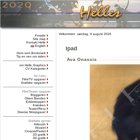
Velkommen søndag, 9 august 2026
Forside
Site map
Kontakt Helle
English
Ipad
Gem som Bookmark
Tip en ven om siden
Ava Onassis
om Helle Graphics
CV Kategorier
Se f.eks.:
Film/TV opgaver
Grafiske opgaver
Film/Teater opgaver
Bryggeren
Olsen Banden
Edderkoppen
Krøniken
Teater/Revy
Diverse filmopgaver
Grafiske genrer
Airbrush
Akvarel
Croquis/Pastel
2D grafik
3D grafik