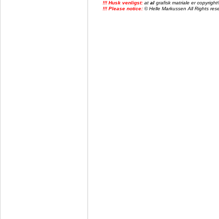
!!! Husk venligst:
at
al
grafisk matriale er copyrig
!!! Please notice:
© Helle Markussen All Rights reser