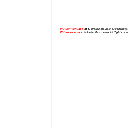
!!! Husk venligst:
at
al
grafisk matriale er copyrig
!!! Please notice:
© Helle Markussen All Rights reser