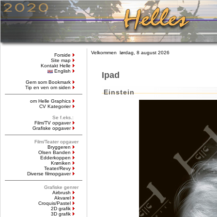
Velkommen lørdag, 8 august 2026
Forside
Site map
Kontakt Helle
English
Ipad
Gem som Bookmark
Tip en ven om siden
Einstein
om Helle Graphics
CV Kategorier
Se f.eks.:
Film/TV opgaver
Grafiske opgaver
Film/Teater opgaver
Bryggeren
Olsen Banden
Edderkoppen
Krøniken
Teater/Revy
Diverse filmopgaver
Grafiske genrer
Airbrush
Akvarel
Croquis/Pastel
2D grafik
3D grafik