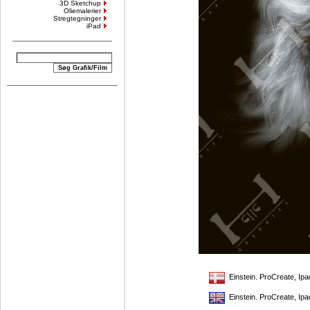
3D Sketchup
Oliemalerier
Stregtegninger
iPad
Einstein. ProCreate, Ipa
Einstein. ProCreate, Ipa