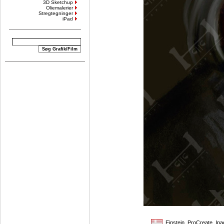
3D Sketchup
Oliemalerier
Stregtegninger
iPad
Einstein. ProCreate, Ipa