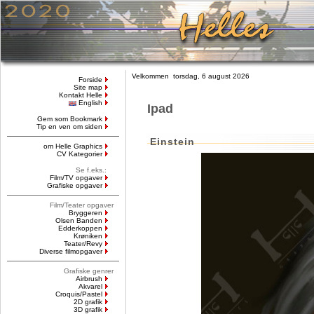
Velkommen torsdag, 6 august 2026
Forside
Site map
Kontakt Helle
English
Ipad
Gem som Bookmark
Tip en ven om siden
Einstein
om Helle Graphics
CV Kategorier
Se f.eks.:
Film/TV opgaver
Grafiske opgaver
Film/Teater opgaver
Bryggeren
Olsen Banden
Edderkoppen
Krøniken
Teater/Revy
Diverse filmopgaver
Grafiske genrer
Airbrush
Akvarel
Croquis/Pastel
2D grafik
3D grafik