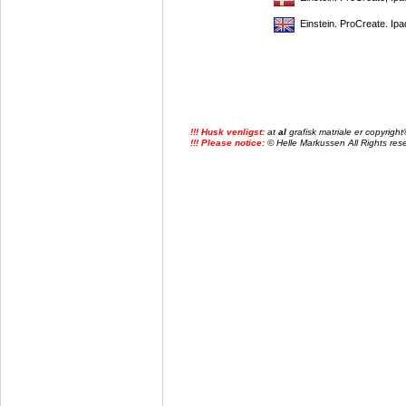
Einstein. ProCreate. Ipa
!!! Husk venligst:
at
al
grafisk matriale er copyrig
!!! Please notice:
© Helle Markussen All Rights reser