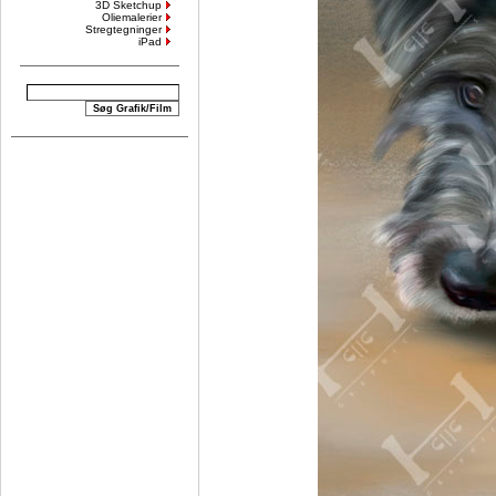
3D Sketchup
Oliemalerier
Stregtegninger
iPad