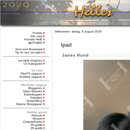
Velkommen lørdag, 8 august 2026
Forside
Site map
Kontakt Helle
English
Ipad
Gem som Bookmark
Tip en ven om siden
Janes Hund
om Helle Graphics
CV Kategorier
Se f.eks.:
Film/TV opgaver
Grafiske opgaver
Film/Teater opgaver
Bryggeren
Olsen Banden
Edderkoppen
Krøniken
Teater/Revy
Diverse filmopgaver
Grafiske genrer
Airbrush
Akvarel
Croquis/Pastel
2D grafik
3D grafik