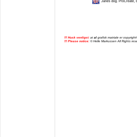
Janes dog. ProCreate, I
!!! Husk venligst:
at
al
grafisk matriale er copyrig
!!! Please notice:
© Helle Markussen All Rights reser