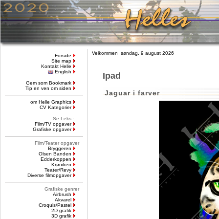
Velkommen søndag, 9 august 2026
Forside
Site map
Kontakt Helle
English
Ipad
Gem som Bookmark
Tip en ven om siden
Jaguar i farver
om Helle Graphics
CV Kategorier
Se f.eks.:
Film/TV opgaver
Grafiske opgaver
Film/Teater opgaver
Bryggeren
Olsen Banden
Edderkoppen
Krøniken
Teater/Revy
Diverse filmopgaver
Grafiske genrer
Airbrush
Akvarel
Croquis/Pastel
2D grafik
3D grafik