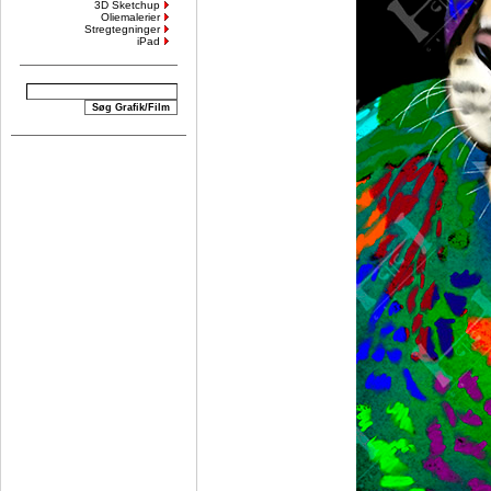
3D Sketchup
Oliemalerier
Stregtegninger
iPad