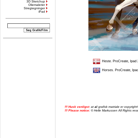
3D Sketchup
Oliemalerier
Stregtegninger
iPad
Heste. ProCreate, Ipad 
Horses. ProCreate, Ipad
!!! Husk venligst:
at
al
grafisk matriale er copyrig
!!! Please notice:
© Helle Markussen All Rights reser