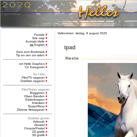
Velkommen lørdag, 8 august 2026
Forside
Site map
Kontakt Helle
English
Ipad
Gem som Bookmark
Tip en ven om siden
Heste
om Helle Graphics
CV Kategorier
Se f.eks.:
Film/TV opgaver
Grafiske opgaver
Film/Teater opgaver
Bryggeren
Olsen Banden
Edderkoppen
Krøniken
Teater/Revy
Diverse filmopgaver
Grafiske genrer
Airbrush
Akvarel
Croquis/Pastel
2D grafik
3D grafik