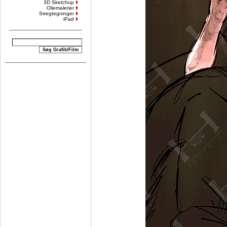
3D Sketchup
Oliemalerier
Stregtegninger
iPad