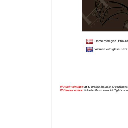
Dame med glas. ProCreat
Woman with glass. ProCr
!!! Husk venligst:
at
al
grafisk matriale er copyrig
!!! Please notice:
© Helle Markussen All Rights reser