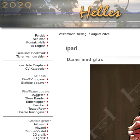
Velkommen fredag, 7 august 2026
Forside
Site map
Kontakt Helle
English
Ipad
Gem som Bookmark
Tip en ven om siden
Dame med glas
om Helle Graphics
CV Kategorier
Se f.eks.:
Film/TV opgaver
Grafiske opgaver
Film/Teater opgaver
Bryggeren
Olsen Banden
Edderkoppen
Krøniken
Teater/Revy
Diverse filmopgaver
Grafiske genrer
Airbrush
Akvarel
Croquis/Pastel
2D grafik
3D grafik