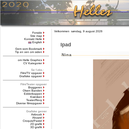
Velkommen søndag, 9 august 2026
Forside
Site map
Kontakt Helle
English
Ipad
Gem som Bookmark
Tip en ven om siden
Nina
om Helle Graphics
CV Kategorier
Se f.eks.:
Film/TV opgaver
Grafiske opgaver
Film/Teater opgaver
Bryggeren
Olsen Banden
Edderkoppen
Krøniken
Teater/Revy
Diverse filmopgaver
Grafiske genrer
Airbrush
Akvarel
Croquis/Pastel
2D grafik
3D grafik