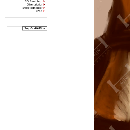
3D Sketchup
Oliemalerier
Stregtegninger
iPad