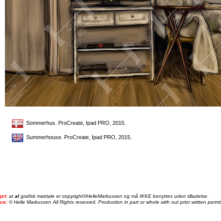
Sommerhus. ProCreate, Ipad PRO, 2015.
Summerhouse. ProCreate, Ipad PRO, 2015.
gst:
at
al
grafisk matriale er copyright©HelleMarkussen og må IKKE benyttes uden tilladelse.
ice:
© Helle Markussen All Rights reserved. Production in part or whole with out prior written permis