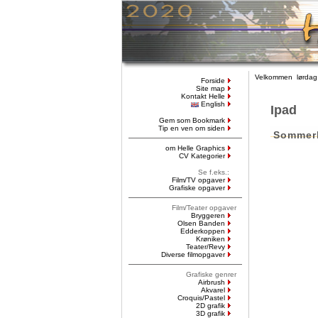
Velkommen lørdag,
Forside
Site map
Kontakt Helle
English
Ipad
Gem som Bookmark
Tip en ven om siden
Sommer
om Helle Graphics
CV Kategorier
Se f.eks.:
Film/TV opgaver
Grafiske opgaver
Film/Teater opgaver
Bryggeren
Olsen Banden
Edderkoppen
Krøniken
Teater/Revy
Diverse filmopgaver
Grafiske genrer
Airbrush
Akvarel
Croquis/Pastel
2D grafik
3D grafik