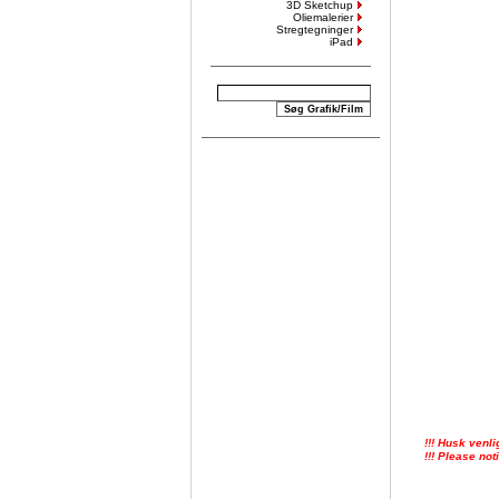
3D Sketchup
Oliemalerier
Stregtegninger
iPad
!!! Husk venli
!!! Please not