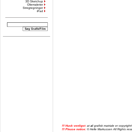
3D Sketchup
Oliemalerier
Stregtegninger
iPad
!!! Husk venligst:
at
al
grafisk matriale er copyrig
!!! Please notice:
© Helle Markussen All Rights reser