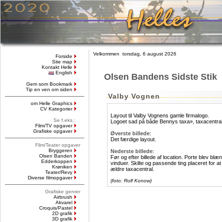
Velkommen torsdag, 6 august 2026
Forside
Site map
Kontakt Helle
English
Olsen Bandens Sidste Stik
Gem som Bookmark
Tip en ven om siden
Valby Vognen
om Helle Graphics
CV Kategorier
Layout til Valby Vognens gamle firmalogo.
Se f.eks.:
Logoet sad på både
Bennys taxa»
, taxacentral
Film/TV opgaver
Grafiske opgaver
Øverste billede
:
Det færdige layout.
Film/Teater opgaver
Bryggeren
Nederste billede
:
Olsen Banden
Før og efter billede af location. Porte blev blæn
Edderkoppen
vinduer. Skilte og passende ting placeret for a
Krøniken
ældre taxacentral.
Teater/Revy
Diverse filmopgaver
(foto: Rolf Konow)
Grafiske genrer
Airbrush
Akvarel
Croquis/Pastel
2D grafik
3D grafik