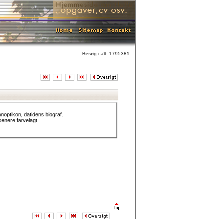
Besøg i alt: 1795381
anoptikon, datidens biograf.
senere farvelagt.