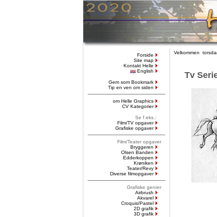
Velkommen torsdag
Forside
Site map
Kontakt Helle
English
Tv Seri
Gem som Bookmark
Tip en ven om siden
om Helle Graphics
CV Kategorier
Se f.eks.:
Film/TV opgaver
Grafiske opgaver
Film/Teater opgaver
Bryggeren
Olsen Banden
Edderkoppen
Krøniken
Teater/Revy
Diverse filmopgaver
Grafiske genrer
Airbrush
Akvarel
Croquis/Pastel
2D grafik
3D grafik