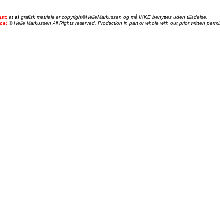
gst:
at
al
grafisk matriale er copyright©HelleMarkussen og må IKKE benyttes uden tilladelse.
ice:
© Helle Markussen All Rights reserved. Production in part or whole with out prior written permis