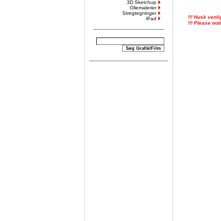
3D Sketchup
Oliemalerier
Stregtegninger
!!! Husk venli
iPad
!!! Please not