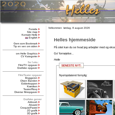
Velkommen lørdag, 8 august 2026
Forside
Site map
Kontakt Helle
English
Helles hjemmeside
Gem som Bookmark
Tip en ven om siden
På sitet kan du se hvad jeg arbejder med og ekse
Go' fornøjelse...
om Helle Graphics
CV Kategorier
Helle
Se f.eks.:
Film/TV opgaver
SENESTE NYT:
Grafiske opgaver
Film/Teater opgaver
Nye/opdateret fornylig:
Bryggeren
Olsen Banden
Edderkoppen
Krøniken
Teater/Revy
Diverse filmopgaver
Grafiske genrer
Airbrush
Akvarel
Croquis/Pastel
2D grafik
3D grafik