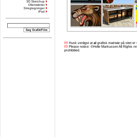
3D Sketchup
Oliemalerier
Stregtegninger
iPad
!!!
Husk venligst at
al
grafisk matriale på sitet 
!!!
Please notice: ©Helle Markussen All Rights re
prohibitied.