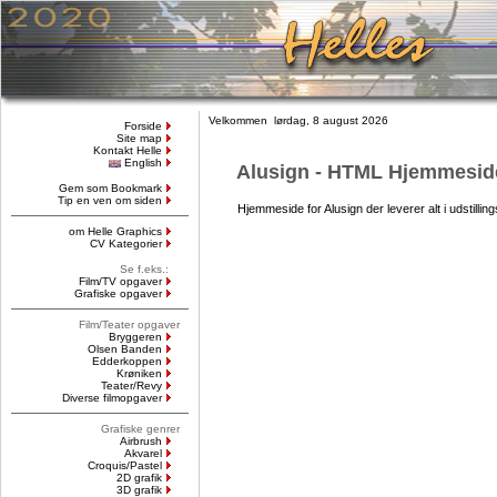
Velkommen lørdag, 8 august 2026
Forside
Site map
Kontakt Helle
English
Alusign - HTML Hjemmesid
Gem som Bookmark
Tip en ven om siden
Hjemmeside for Alusign der leverer alt i udstilling
om Helle Graphics
CV Kategorier
Se f.eks.:
Film/TV opgaver
Grafiske opgaver
Film/Teater opgaver
Bryggeren
Olsen Banden
Edderkoppen
Krøniken
Teater/Revy
Diverse filmopgaver
Grafiske genrer
Airbrush
Akvarel
Croquis/Pastel
2D grafik
3D grafik