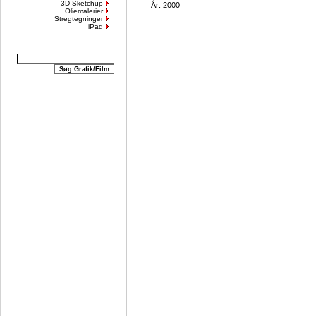
3D Sketchup
År: 2000
Oliemalerier
Stregtegninger
iPad