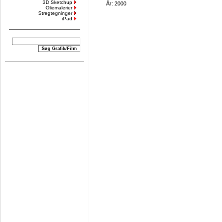
3D Sketchup
År: 2000
Oliemalerier
Stregtegninger
iPad