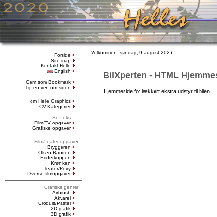
Velkommen søndag, 9 august 2026
Forside
Site map
Kontakt Helle
English
BilXperten - HTML Hjemme
Gem som Bookmark
Tip en ven om siden
Hjemmeside for lækkert ekstra udstyr til bilen.
om Helle Graphics
CV Kategorier
Se f.eks.:
Film/TV opgaver
Grafiske opgaver
Film/Teater opgaver
Bryggeren
Olsen Banden
Edderkoppen
Krøniken
Teater/Revy
Diverse filmopgaver
Grafiske genrer
Airbrush
Akvarel
Croquis/Pastel
2D grafik
3D grafik