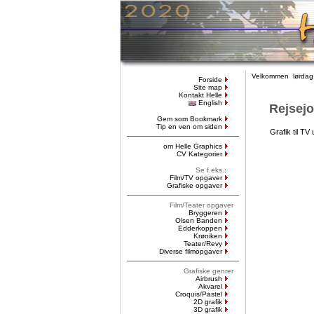
Velkommen lørdag,
Forside
Site map
Kontakt Helle
English
Rejsejo
Gem som Bookmark
Tip en ven om siden
Grafik til T
om Helle Graphics
CV Kategorier
Se f.eks.:
Film/TV opgaver
Grafiske opgaver
Film/Teater opgaver
Bryggeren
Olsen Banden
Edderkoppen
Krøniken
Teater/Revy
Diverse filmopgaver
Grafiske genrer
Airbrush
Akvarel
Croquis/Pastel
2D grafik
3D grafik