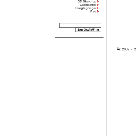
3D Sketchup
Oliemalerier
Stregtegninger
iPad
År: 2002 - 