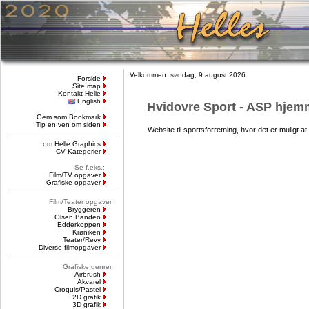
Velkommen søndag, 9 august 2026
Forside
Site map
Kontakt Helle
English
Hvidovre Sport - ASP hjem
Gem som Bookmark
Tip en ven om siden
Website til sportsforretning, hvor det er muligt at
om Helle Graphics
CV Kategorier
Se f.eks.:
Film/TV opgaver
Grafiske opgaver
Film/Teater opgaver
Bryggeren
Olsen Banden
Edderkoppen
Krøniken
Teater/Revy
Diverse filmopgaver
Grafiske genrer
Airbrush
Akvarel
Croquis/Pastel
2D grafik
3D grafik