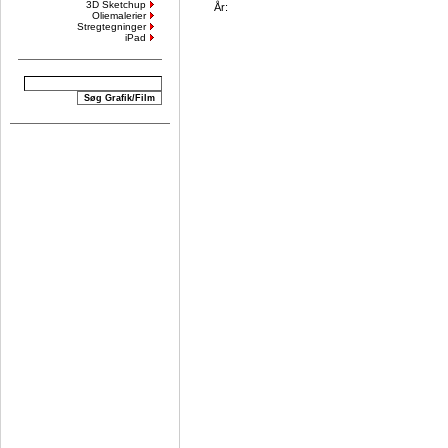
3D Sketchup
År:
Oliemalerier
Stregtegninger
iPad