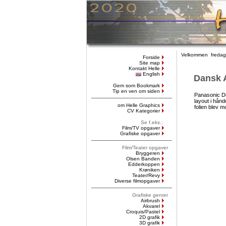
Velkommen fredag,
Forside
Site map
Kontakt Helle
English
Dansk A
Gem som Bookmark
Tip en ven om siden
Panasonic De
layout i hånd
om Helle Graphics
folien blev m
CV Kategorier
Se f.eks.:
Film/TV opgaver
Grafiske opgaver
Film/Teater opgaver
Bryggeren
Olsen Banden
Edderkoppen
Krøniken
Teater/Revy
Diverse filmopgaver
Grafiske genrer
Airbrush
Akvarel
Croquis/Pastel
2D grafik
3D grafik