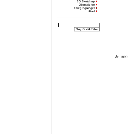
3D Sketchup
Oliemalerier
Stregtegninger
iPad
År: 1999