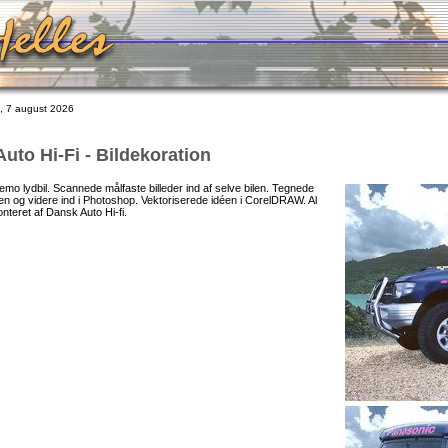
 7 august 2026
uto Hi-Fi - Bildekoration
mo lydbil. Scannede målfaste billeder ind af selve bilen. Tegnede
en og videre ind i Photoshop. Vektoriserede idéen i CorelDRAW. Al
onteret af Dansk Auto Hi-fi.